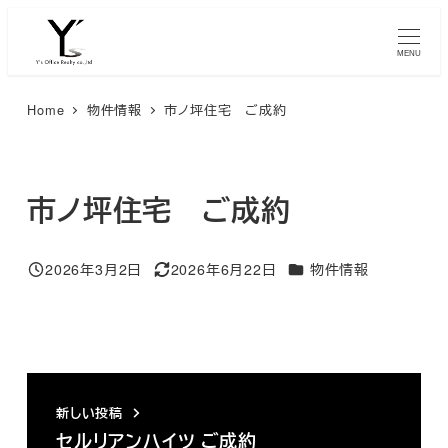
メ
イ
MENU
ン
コ
Home
物件情報
市ノ坪住宅 ご成約
ン
テ
ン
市ノ坪住宅 ご成約
ツ
へ
カテゴリー
2026年3月2日
2026年6月22日
物件情報
移
投稿日
更新日
動
新しい投稿
セルリアンハイツ ご成約